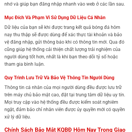
nhớ và giúp bạn đăng nhập nhanh vào web ở các lần sau.
Mục Đích Và Phạm Vi Sử Dụng Dữ Liệu Cá Nhân
Dữ liệu của bạn sẽ khi được trang kết quả bóng đá hôm
nay thu thập sẽ được dùng để xác thực tài khoản và bảo
vệ đăng nhập, gửi thông báo khi có thông tin mới. Qua đó
cũng giúp hệ thống cải thiện chất lượng trải nghiệm của
người dùng tốt hơn, nhất là khi bạn theo dõi tỷ số hoặc
tham gia bình luận.
Quy Trình Lưu Trữ Và Bảo Vệ Thông Tin Người Dùng
Thông tin cá nhân của mọi người dùng đều được lưu trữ
trên máy chủ bảo mật cao, đặt tại trung tâm dữ liệu uy tín.
Mọi truy cập vào hệ thống đều được kiểm soát nghiêm
ngặt, đảm bảo chỉ nhân viên được ủy quyền mới có quyền
xử lý dữ liệu.
Chính Sách Bảo Mật KQBĐ Hôm Nay Trong Giao