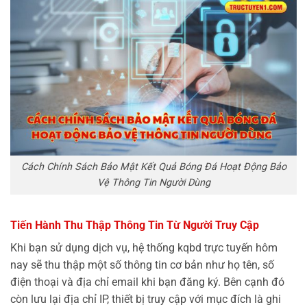
Cách Chính Sách Bảo Mật Kết Quả Bóng Đá Hoạt Động Bảo
Vệ Thông Tin Người Dùng
Tiến Hành Thu Thập Thông Tin Từ Người Truy Cập
Khi bạn sử dụng dịch vụ, hệ thống kqbd trực tuyến hôm
nay sẽ thu thập một số thông tin cơ bản như họ tên, số
điện thoại và địa chỉ email khi bạn đăng ký. Bên cạnh đó
còn lưu lại địa chỉ IP, thiết bị truy cập với mục đích là ghi