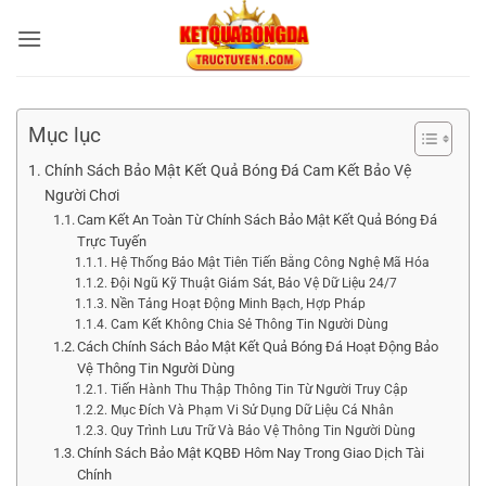
Skip
to
content
Mục lục
Chính Sách Bảo Mật Kết Quả Bóng Đá Cam Kết Bảo Vệ
Người Chơi
Cam Kết An Toàn Từ Chính Sách Bảo Mật Kết Quả Bóng Đá
Trực Tuyến
Hệ Thống Bảo Mật Tiên Tiến Bằng Công Nghệ Mã Hóa
Đội Ngũ Kỹ Thuật Giám Sát, Bảo Vệ Dữ Liệu 24/7
Nền Tảng Hoạt Động Minh Bạch, Hợp Pháp
Cam Kết Không Chia Sẻ Thông Tin Người Dùng
Cách Chính Sách Bảo Mật Kết Quả Bóng Đá Hoạt Động Bảo
Vệ Thông Tin Người Dùng
Tiến Hành Thu Thập Thông Tin Từ Người Truy Cập
Mục Đích Và Phạm Vi Sử Dụng Dữ Liệu Cá Nhân
Quy Trình Lưu Trữ Và Bảo Vệ Thông Tin Người Dùng
Chính Sách Bảo Mật KQBĐ Hôm Nay Trong Giao Dịch Tài
Chính