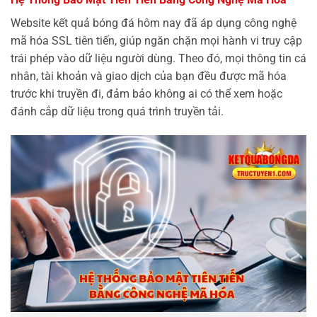
Website kết quả bóng đá hôm nay đã áp dụng công nghệ
mã hóa SSL tiên tiến, giúp ngăn chặn mọi hành vi truy cập
trái phép vào dữ liệu người dùng. Theo đó, mọi thông tin cá
nhân, tài khoản và giao dịch của bạn đều được mã hóa
trước khi truyền đi, đảm bảo không ai có thể xem hoặc
đánh cắp dữ liệu trong quá trình truyền tải.