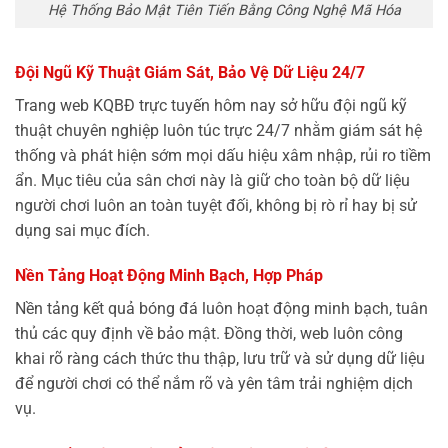
Hệ Thống Bảo Mật Tiên Tiến Bằng Công Nghệ Mã Hóa
Đội Ngũ Kỹ Thuật Giám Sát, Bảo Vệ Dữ Liệu 24/7
Trang web KQBĐ trực tuyến hôm nay sở hữu đội ngũ kỹ
thuật chuyên nghiệp luôn túc trực 24/7 nhằm giám sát hệ
thống và phát hiện sớm mọi dấu hiệu xâm nhập, rủi ro tiềm
ẩn. Mục tiêu của sân chơi này là giữ cho toàn bộ dữ liệu
người chơi luôn an toàn tuyệt đối, không bị rò rỉ hay bị sử
dụng sai mục đích.
Nền Tảng Hoạt Động Minh Bạch, Hợp Pháp
Nền tảng kết quả bóng đá luôn hoạt động minh bạch, tuân
thủ các quy định về bảo mật. Đồng thời, web luôn công
khai rõ ràng cách thức thu thập, lưu trữ và sử dụng dữ liệu
để người chơi có thể nắm rõ và yên tâm trải nghiệm dịch
vụ.