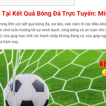
 Tại Kết Quả Bóng Đá Trực Tuyến: M
rong lĩnh vực kết quả bóng đá, soi kèo, việc nắm rõ các điều k
n chơi luôn hướng tới sự minh bạch, công bằng và an toàn cho 
, vừa giúp hạn chế các tranh chấp không đáng có, vừa giúp ngư
đá hôm nay.