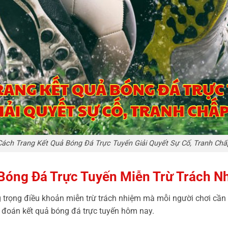
Cách Trang Kết Quả Bóng Đá Trực Tuyến Giải Quyết Sự Cố, Tranh Chấ
Bóng Đá Trực Tuyến Miễn Trừ Trách N
 trọng điều khoản miễn trừ trách nhiệm mà mỗi người chơi cần 
ự đoán kết quả bóng đá trực tuyến hôm nay.