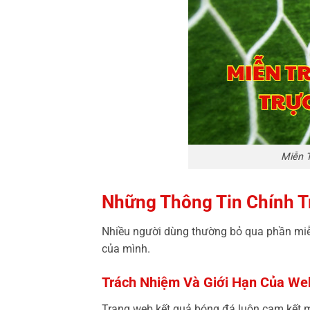
Miễn 
Những Thông Tin Chính T
Nhiều người dùng thường bỏ qua phần miễn t
của mình.
Trách Nhiệm Và Giới Hạn Của We
Trang web kết quả bóng đá luôn cam kết man