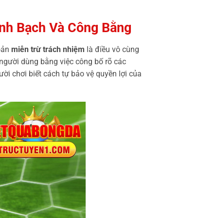
inh Bạch Và Công Bằng
hoản
miễn trừ trách nhiệm
là điều vô cùng
người dùng bằng việc công bố rõ các
ời chơi biết cách tự bảo vệ quyền lợi của