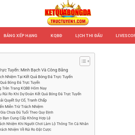
BẢNG XẾP HẠNG
KQBĐ
LỊCH THI ĐẤU
LIVESCO
Trực Tuyến: Minh Bạch Và Công Bằng
ách Nhiệm Tại Kết Quả Bóng Đá Trực Tuyến
 Quả Bóng Đá Trực Tuyến
ng Trên Trang KQBĐ Hôm Nay
 Rủi Ro Khi Dự Đoán Kết Quả Bóng Đá Trực Tuyến
ải Quyết Sự Cố, Tranh Chấp
ến Miễn Trừ Trách Nhiệm
Gia Chưa Đủ Tuổi Theo Quy Định
Do Bạn Cung Cấp Không Hợp Lệ
ách Nhiệm Khi Người Chơi Làm Lộ Thông Tin Cá Nhân
Trách Nhiệm Về Rủi Ro Đặt Cược