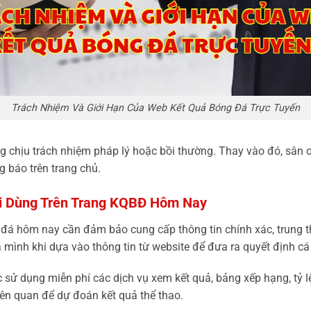
Trách Nhiệm Và Giới Hạn Của Web Kết Quả Bóng Đá Trực Tuyến
g chịu trách nhiệm pháp lý hoặc bồi thường. Thay vào đó, sân 
g báo trên trang chủ.
i Dùng Trên Trang KQBĐ Hôm Nay
đá hôm nay cần đảm bảo cung cấp thông tin chính xác, trung th
 mình khi dựa vào thông tin từ website để đưa ra quyết định cá
sử dụng miễn phí các dịch vụ xem kết quả, bảng xếp hạng, tỷ lệ
iên quan để dự đoán kết quả thể thao.