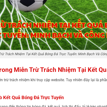
Trừ Trách Nhiệm Tại Kết Quả Bóng Đá Trực Tuyến: Minh Bạch Và Côn
rong Miễn Trừ Trách Nhiệm Tại Kết Q
rừ trách nhiệm khi truy cập website. Tuy nhiên đây lại là phần
b Kết Quả Bóng Đá Trực Tuyến
g đến thông tin bóng đá, kết quả, lịch thi đấu, tỷ lệ kèo nhanh