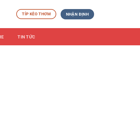
TÍP KÈO THƠM
NHẬN ĐỊNH
RE
TIN TỨC