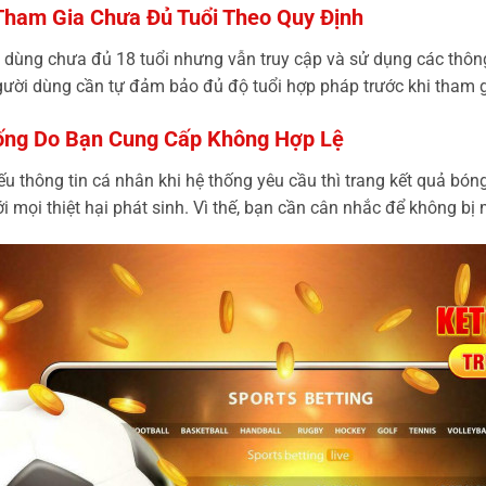
Tham Gia Chưa Đủ Tuổi Theo Quy Định
 dùng chưa đủ 18 tuổi nhưng vẫn truy cập và sử dụng các thông
ười dùng cần tự đảm bảo đủ độ tuổi hợp pháp trước khi tham g
hống Do Bạn Cung Cấp Không Hợp Lệ
ếu thông tin cá nhân khi hệ thống yêu cầu thì trang kết quả bó
ới mọi thiệt hại phát sinh. Vì thế, bạn cần cân nhắc để không b