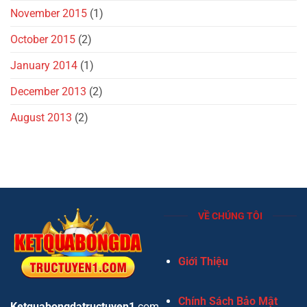
November 2015
(1)
October 2015
(2)
January 2014
(1)
December 2013
(2)
August 2013
(2)
VỀ CHÚNG TÔI
Giới Thiệu
Chính Sách Bảo Mật
Ketquabongdatructuyen1
.com