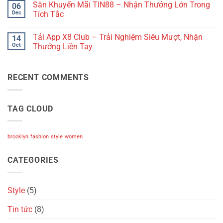
Săn Khuyến Mãi TIN88 – Nhận Thưởng Lớn Trong
06
Người
Không?
on
Mới
Đánh
Biaomtv
Dec
Tích Tắc
Giá
–
Chi
Công
No
Tiết
Nghệ
Comments
Tải App X8 Club – Trải Nghiệm Siêu Mượt, Nhận
14
Từ
Truyền
on
Người
Tải
Săn
Oct
Thưởng Liền Tay
Chơi
Video
Khuyến
Giảm
Mãi
No
Lag
TIN88
Comments
Cho
–
on
RECENT COMMENTS
Fan
Nhận
Tải
Bóng
Thưởng
App
Đá
Lớn
X8
Trong
Club
Tích
–
TAG CLOUD
Tắc
Trải
Nghiệm
Siêu
Mượt,
Nhận
brooklyn
fashion
style
women
Thưởng
Liền
Tay
CATEGORIES
Style
(5)
Tin tức
(8)