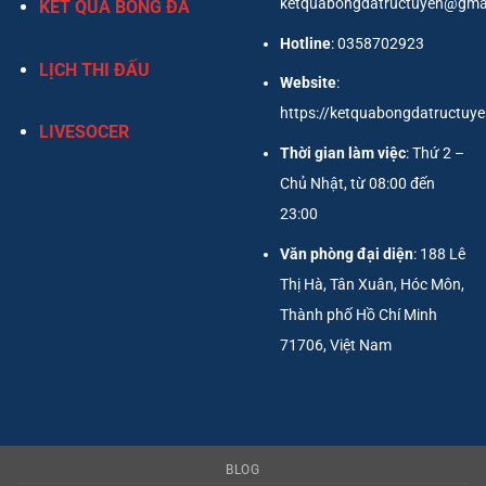
ketquabongdatructuyen@gma
KẾT QUẢ BÓNG ĐÁ
Hotline
: 0358702923
LỊCH THI ĐẤU
Website
:
https://ketquabongdatructuy
LIVESOCER
Thời gian làm việc
: Thứ 2 –
Chủ Nhật, từ 08:00 đến
23:00
Văn phòng đại diện
: 188 Lê
Thị Hà, Tân Xuân, Hóc Môn,
Thành phố Hồ Chí Minh
71706, Việt Nam
BLOG