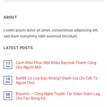
ABOUT
Lorem ipsum dolor sit amet, consectetuer adipiscing elit,
sed diam nonummy nibh euismod tincidunt.
LATEST POSTS
Cách Khôi Phục Mật Khẩu Bayclub Thành Công
17
Apr
Cho Người Mới
No
Comments
Ball88 Có Lừa Đảo Không? Đánh Giá Chi Tiết Từ
18
on
Cách
Mar
Người Chơi
Khôi
Phục
No
Mật
Comments
Biaomtv – Công Nghệ Truyền Tải Video Giảm Lag
08
Khẩu
on
Bayclub
Ball88
Feb
Cho Fan Bóng Đá
Thành
Có
Công
Lừa
No
Cho
Đảo
Comments