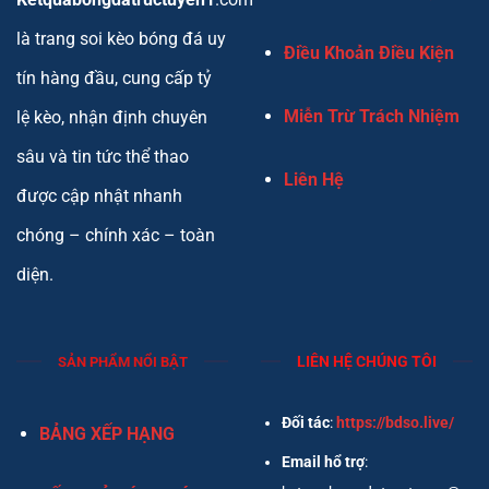
là trang soi kèo bóng đá uy
Điều Khoản Điều Kiện
tín hàng đầu, cung cấp tỷ
Miễn Trừ Trách Nhiệm
lệ kèo, nhận định chuyên
sâu và tin tức thể thao
Liên Hệ
được cập nhật nhanh
chóng – chính xác – toàn
diện.
LIÊN HỆ CHÚNG TÔI
SẢN PHẨM NỔI BẬT
Đối tác
:
https://bdso.live/
BẢNG XẾP HẠNG
Email hổ trợ
: